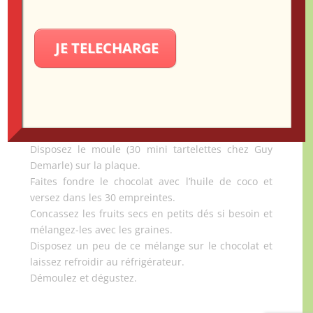
couteau) et mélangez-les avec le sirop d’agave et la
compote de pomme.
Étalez sur une plaque recouverte d’une toile de
JE TELECHARGE
cuisson ou d’un papier sulfurisé et enfournez pour
20 minutes environ.
À 10 minutes, vérifiez la cuisson et mélangez, les
graines ne doivent pas trop colorer.
Laissez refroidir dans un bol le temps de préparer
le chocolat.
Disposez le moule (30 mini tartelettes chez Guy
Demarle) sur la plaque.
Faites fondre le chocolat avec l’huile de coco et
versez dans les 30 empreintes.
Concassez les fruits secs en petits dés si besoin et
mélangez-les avec les graines.
Disposez un peu de ce mélange sur le chocolat et
laissez refroidir au réfrigérateur.
Démoulez et dégustez.