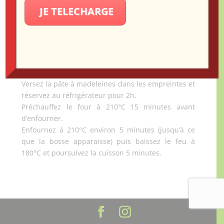
Incorporez ensuite petit à petit la farine, la poudre
JE TELECHARGE
d’amande et la levure chimique à la préparation.
Mélangez le tout avec un fouet jusqu’à obtenir une
pâte homogène sans grumeaux.
Versez les graines de la gousse de vanille et l’huile
de colza puis remuez de nouveau jusqu’à obtenir
une pâte bien lisse et homogène.
Versez la pâte à madeleines dans les empreintes et
réservez au réfrigérateur pour 2h.
Préchauffez le four à 210°C 15 minutes avant
d’enfourner.
Enfournez à 210°C environ 5 minutes (jusqu’à ce
que la bosse apparaisse) puis baissez le feu à
180°C et poursuivez la cuisson 5 minutes.